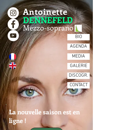
Antoinette
DENNEFELD
Mezzo-soprano
BIO
AGENDA
MEDIA
GALERIE
DISCOGR.
CONTACT
La nouvelle saison est en
ligne !