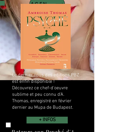
AGENDA
Le dernier opus des editions PBZ
est enfin disponible !
Découvrez ce chef-d'oeuvre
sublime et peu connu d'A.
Thomas, enregistré en février
dernier au Mupa de Budapest.
+ INFOS
Retours sur Psyché d'A.