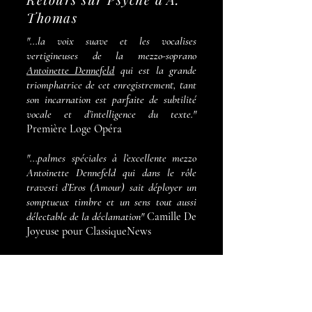
Thomas
"...la voix suave et les vocalises
vertigineuses de la mezzo-soprano
Antoinette Dennefeld
qui est la grande
triomphatrice de cet enregistrement, tant
son incarnation est parfaite de subtilité
vocale et d’intelligence du texte."
Première Loge Opéra
"...palmes spéciales à l’excellente mezzo
Antoinette Dennefeld qui dans le rôle
travesti d’Eros (Amour) sait déployer un
somptueux timbre et un sens tout aussi
délectable de la déclamation"
Camille De
Joyeuse pour ClassiqueNews
"
Antoinette Dennefeld affronte avec brio
les vocalises spectaculaires que Thomas
lui a confiées, notamment dans l’air « Ô
nymphes » du II. Il y a là un héroïsme que