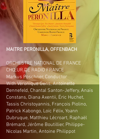
MAITRE PERONILLA, OFFENBACH
ORCHESTRE NATIONAL DE FRANCE
CHŒUR DE RADIO FRANCE
Markus Poschner, Conductor
With Véronique Gens, Antoinette
Dennefeld, Chantal Santon-Jeffery, Anaïs
Constans, Diana Axentii, Éric Huchet,
Tassis Christoyannis, François Piolino,
Patrick Kabongo, Loïc Félix, Yoann
Dubruque, Matthieu Lécroart, Raphaël
Brémard, Jérôme Boutillier, Philippe-
Nicolas Martin, Antoine Philippot