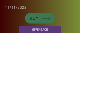
11/11/2022
BUY
LA PRINCESSE DE TRÉBIZONDE,
OFFENBACH
LONDON PHILHARMONIC ORCHESTRA
OPERA RARA CHORUS
Paul Daniel, Conductor