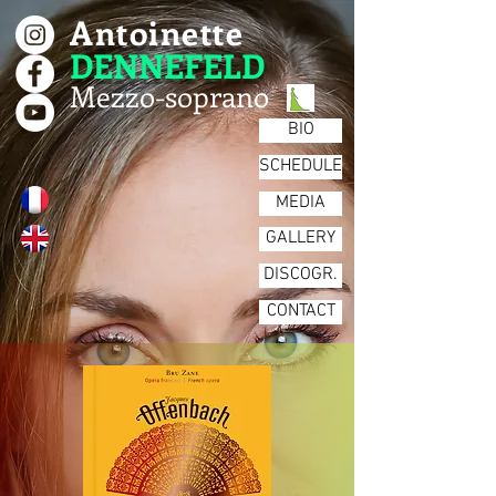
Antoinette
DENNEFELD
Mezzo-soprano
BIO
SCHEDULE
MEDIA
GALLERY
DISCOGR.
CONTACT